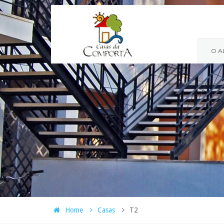
O A
Home
Casas
T2