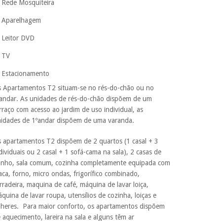
Rede Mosquiteira
Aparelhagem
Leitor DVD
TV
Estacionamento
 Apartamentos T2 situam-se no rés-do-chão ou no
andar. As unidades de rés-do-chão dispõem de um
rraço com acesso ao jardim de uso individual, as
idades de 1ºandar dispõem de uma varanda.
 apartamentos T2 dispõem de 2 quartos (1 casal + 3
dividuais ou 2 casal + 1 sofá-cama na sala), 2 casas de
nho, sala comum, cozinha completamente equipada com
aca, forno, micro ondas, frigorífico combinado,
rradeira, maquina de café, máquina de lavar loiça,
quina de lavar roupa, utensílios de cozinha, loiças e
lheres. Para maior conforto, os apartamentos dispõem
 aquecimento, lareira na sala e alguns têm ar