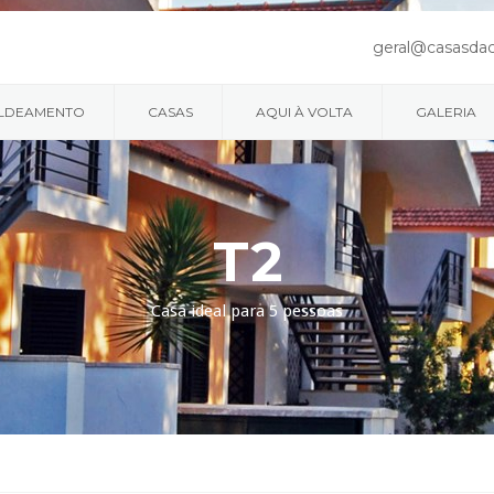
geral@casasda
LDEAMENTO
CASAS
AQUI À VOLTA
GALERIA
T2
Casa ideal para 5 pessoas