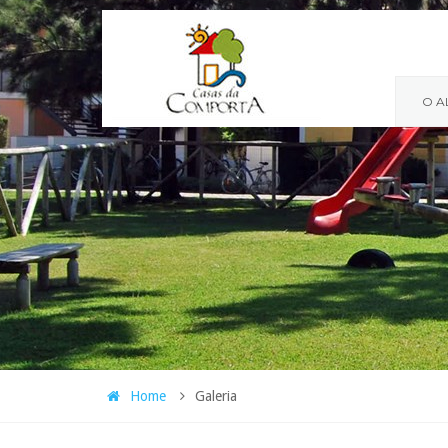
O A
Home
Galeria