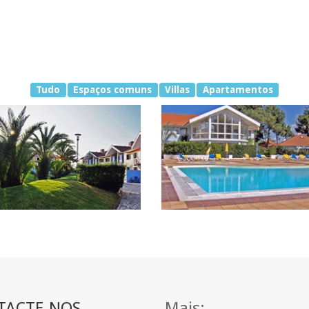
Tudo
Espaços comuns
Villas
Apartamentos
TACTE-NOS
Mais: