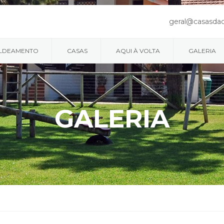
geral@casasda
LDEAMENTO
CASAS
AQUI À VOLTA
GALERIA
GALERIA